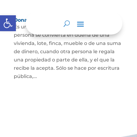
Abrir barra de herramientas
Donación
Es uno de los contratos cuyo fin es que una
persona se convierta en dueña de una
vivienda, lote, finca, mueble o de una suma
de dinero, cuando otra persona le regala
una propiedad o parte de ella, y el que la
recibe la acepta. Sólo se hace por escritura
pública,...