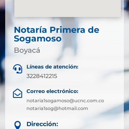
Notaría Primera de
Sogamoso
Boyacá
Líneas de atención:

3228412215
Correo electrónico:

notaria1sogamoso@ucnc.com.co
notaria1sog@hotmail.com
Dirección:
