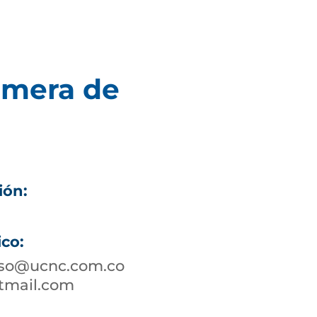
imera de
ión:
ico:
oso@ucnc.com.co
tmail.com