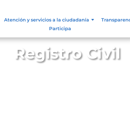
Atención y servicios a la ciudadanía
Transparen
Participa
Registro Civil
mento donde se asientan todos los hechos relativos al esta
danos colombianos.
iben los nacimientos, matrimonios, defunciones, separaci
 de muerte, reconocimientos de hijos, adopciones, ent
s personas.
l para todos los ciudadanos colombianos, de ahí que, se 
on la sociedad y la familia.