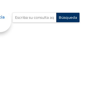
cia
do civil, la identidad y la
ones, divorcios, y
re muchos otros actos que
le reconozcan sus derechos y