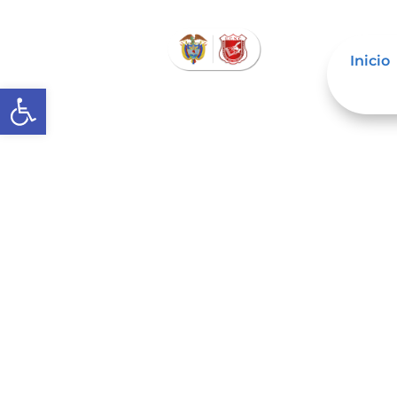
Inicio
Abrir barra de herramientas
El Registro Civil es el instru
filiación de todos los ciuda
En el Registro Civil se inscr
declaraciones de presunción
afectan el estado civil de la
El Registro Civil es esencia
cumpla deberes en relación c