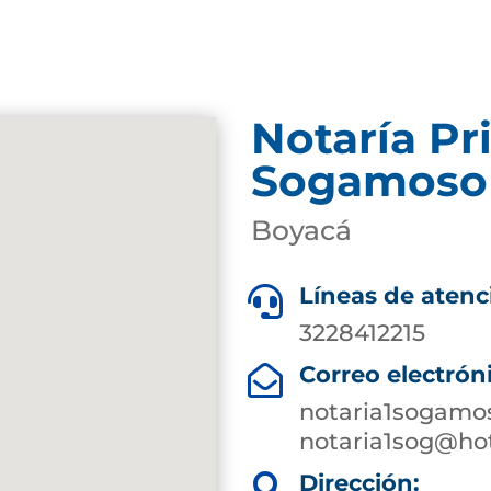
Notaría Pr
Sogamoso
Boyacá
Líneas de atenc

3228412215
Correo electrón

notaria1sogam
notaria1sog@ho
Dirección:
