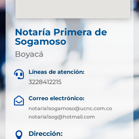
Notaría Primera de
Sogamoso
Boyacá
Líneas de atención:

3228412215
Correo electrónico:

notaria1sogamoso@ucnc.com.co
notaria1sog@hotmail.com
Dirección:
