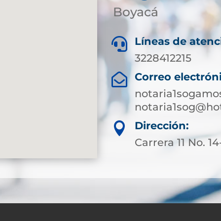
Boyacá
Líneas de atenc

3228412215
Correo electrón

notaria1sogam
notaria1sog@ho
Dirección:

Carrera 11 No. 14