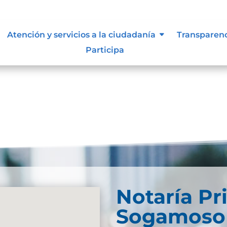
ue les aplique de interés.
Atención y servicios a la ciudadanía
Transparen
Participa
Notaría Pr
Sogamoso