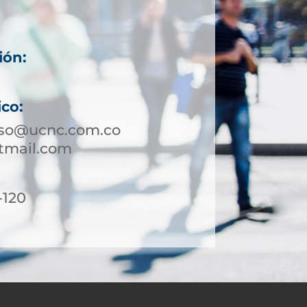
ión:
ico:
oso@ucnc.com.co
tmail.com
-120