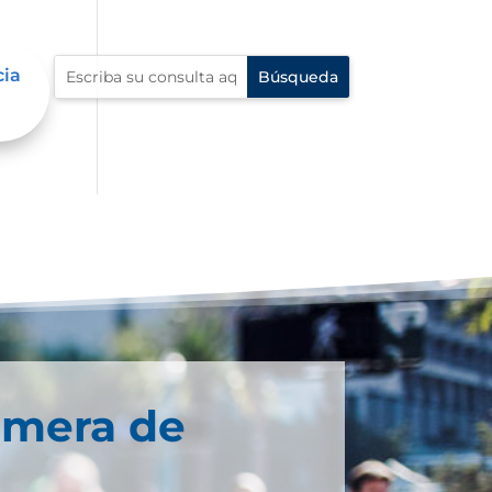
cia
imera de