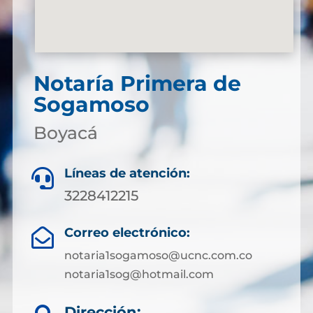
Notaría Primera de
Sogamoso
Boyacá
Líneas de atención:

3228412215
Correo electrónico:

notaria1sogamoso@ucnc.com.co
notaria1sog@hotmail.com
Dirección: