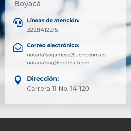
Boyacá
Líneas de atención:

3228412215
Correo electrónico:

notaria1sogamoso@ucnc.com.co
notaria1sog@hotmail.com
Dirección:

Carrera 11 No. 14-120