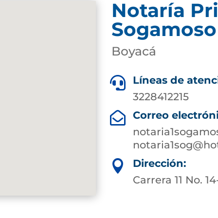
Notaría Pr
Sogamoso
Boyacá
Líneas de atenc

3228412215
Correo electrón

notaria1sogam
notaria1sog@ho
Dirección:

Carrera 11 No. 14