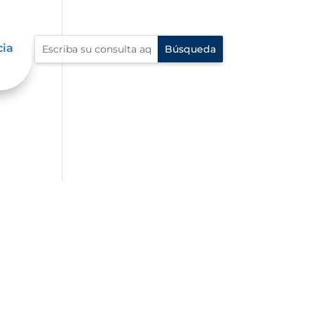
cia
io