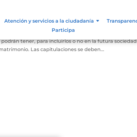
oniales
Atención y servicios a la ciudadanía
Transparen
Participa
as que se van a casar (por matrimonio civil o matrimon
o podrán tener, para incluirlos o no en la futura sociedad
matrimonio. Las capitulaciones se deben...