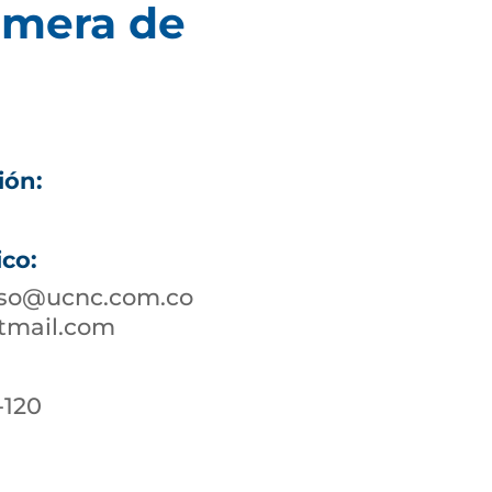
imera de
ión:
ico:
oso@ucnc.com.co
tmail.com
-120