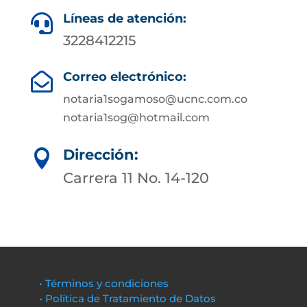
Líneas de atención:

3228412215
Correo electrónico:

notaria1sogamoso@ucnc.com.co
notaria1sog@hotmail.com
Dirección:

Carrera 11 No. 14-120
• Términos y condiciones
• Política de Tratamiento de Datos