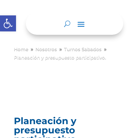
Abrir barra de herramientas
Home
Nosotros
Turnos Sabados
9
9
9
Planeación y presupuesto participativo.
Planeación y
presupuesto