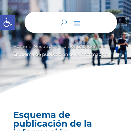
Abrir barra de herramientas
Home
Nosotros
Turnos Sabados
9
9
9
Esquema de publicación de la información
Esquema de
publicación de la