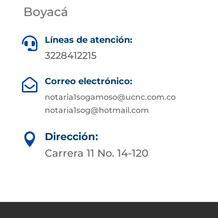
Boyacá
Líneas de atención:

3228412215
Correo electrónico:

notaria1sogamoso@ucnc.com.co
notaria1sog@hotmail.com
Dirección:

Carrera 11 No. 14-120