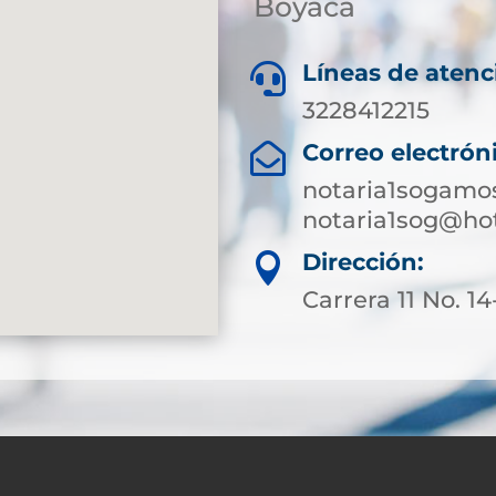
Boyacá
Líneas de atenc

3228412215
Correo electrón

notaria1sogam
notaria1sog@ho
Dirección:

Carrera 11 No. 14