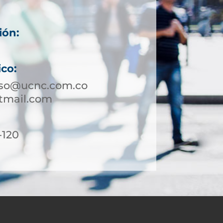
ión:
ico:
oso@ucnc.com.co
tmail.com
-120