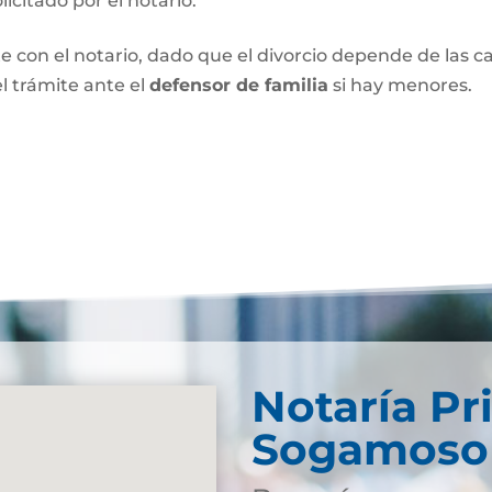
olicitado por el notario.
e con el notario, dado que el divorcio depende de las car
l trámite ante el
defensor de familia
si hay menores.
Notaría Pr
Sogamoso