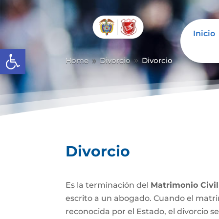
Inicio
Abrir barra de herramientas
Home
Divorcio
Divorcio
9
9
Divorcio
Es la terminación del
Matrimonio Civil
escrito a un abogado. Cuando el matrim
reconocida por el Estado, el divorcio se